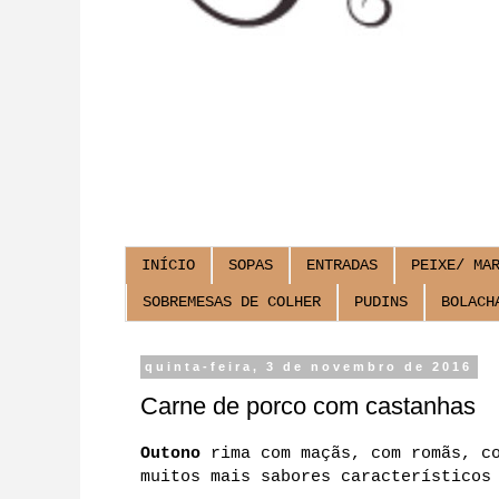
INÍCIO
SOPAS
ENTRADAS
PEIXE/ MA
SOBREMESAS DE COLHER
PUDINS
BOLACH
quinta-feira, 3 de novembro de 2016
Carne de porco com castanhas
Outono
rima com maçãs, com romãs, co
muitos mais sabores característicos