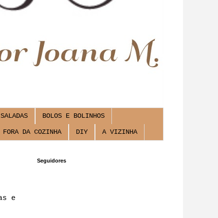
SALADAS
BOLOS E BOLINHOS
FORA DA COZINHA
DIY
A VIZINHA
Seguidores
as e