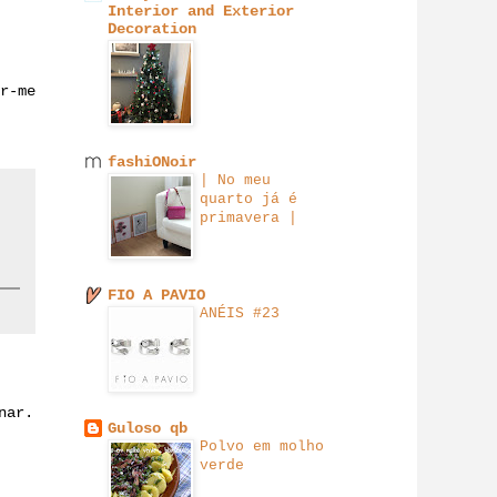
Interior and Exterior
Decoration
r-me
fashiONoir
| No meu
quarto já é
primavera |
FIO A PAVIO
ANÉIS #23
nar.
Guloso qb
Polvo em molho
verde