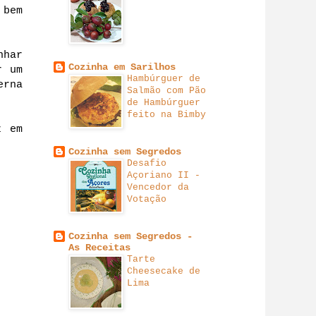
 bem
nhar
Cozinha em Sarilhos
r um
Hambúrguer de
erna
Salmão com Pão
de Hambúrguer
feito na Bimby
z em
Cozinha sem Segredos
Desafio
Açoriano II -
Vencedor da
Votação
Cozinha sem Segredos -
As Receitas
Tarte
Cheesecake de
Lima