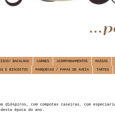
RISCO/ BACALHAU
CARNES
ACOMPANHAMENTOS
MASSAS
AS E BISCOITOS
PANQUECAS / PAPAS DE AVEIA
TARTES
m dióspiros, com compotas caseiras, com especiari
 desta época do ano.