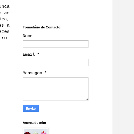
unca
elas
iça,
as a
Formulário de Contacto
ezes
Nome
tro-
Email
*
Mensagem
*
Acerca de mim